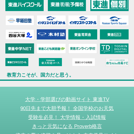
教育力こそが、国力だと思う。
大学・学部選びの動画サイト 東進TV
90日先まで大胆予報！ 全国学校のお天気
受験生必見！ 大学情報・入試情報
きっと元気になる Proverb格言