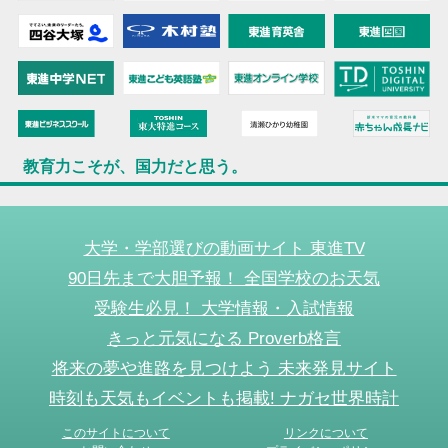
教育力こそが、国力だと思う。
大学・学部選びの動画サイト 東進TV
90日先まで大胆予報！ 全国学校のお天気
受験生必見！ 大学情報・入試情報
きっと元気になる Proverb格言
将来の夢や進路を見つけよう 未来発見サイト
時刻も天気もイベントも掲載! ナガセ世界時計
このサイトについて
リンクについて