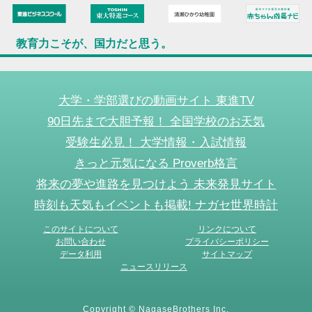
教育力こそが、国力だと思う。
大学・学部選びの動画サイト 東進TV
90日先まで大胆予報！ 全国学校のお天気
受験生必見！ 大学情報・入試情報
きっと元気になる Proverb格言
将来の夢や進路を見つけよう 未来発見サイト
時刻も天気もイベントも掲載! ナガセ世界時計
このサイトについて
リンクについて
お問い合わせ
プライバシーポリシー
データ利用
サイトマップ
ニュースリリース
Copyright © NagaseBrothers Inc.