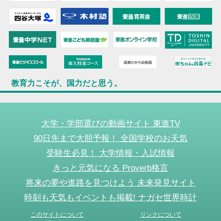
教育力こそが、国力だと思う。
大学・学部選びの動画サイト 東進TV
90日先まで大胆予報！ 全国学校のお天気
受験生必見！ 大学情報・入試情報
きっと元気になる Proverb格言
将来の夢や進路を見つけよう 未来発見サイト
時刻も天気もイベントも掲載! ナガセ世界時計
このサイトについて
リンクについて