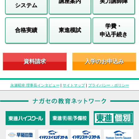
講座案内
実力講師陣
システム
学費・
合格実績
東進模試
申込手続き
資料請求
入学のお申込み
永瀬昭幸 理事長インタビュー
|
サイトマップ
|
プライバシー・ポリシー