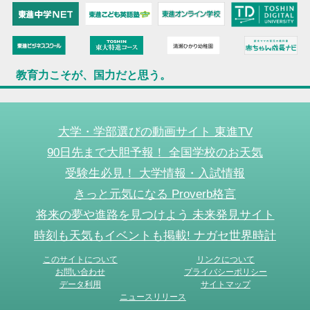
教育力こそが、国力だと思う。
大学・学部選びの動画サイト 東進TV
90日先まで大胆予報！ 全国学校のお天気
受験生必見！ 大学情報・入試情報
きっと元気になる Proverb格言
将来の夢や進路を見つけよう 未来発見サイト
時刻も天気もイベントも掲載! ナガセ世界時計
このサイトについて
リンクについて
お問い合わせ
プライバシーポリシー
データ利用
サイトマップ
ニュースリリース