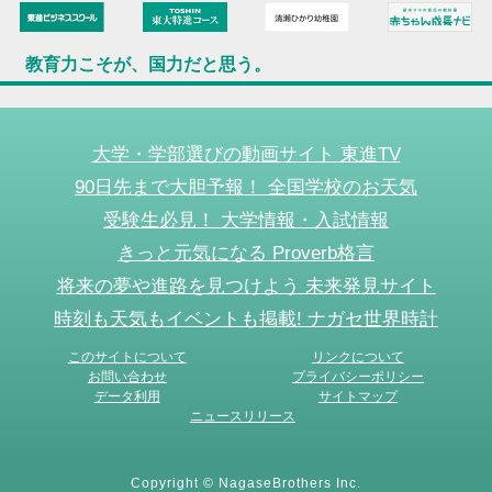
教育力こそが、国力だと思う。
大学・学部選びの動画サイト 東進TV
90日先まで大胆予報！ 全国学校のお天気
受験生必見！ 大学情報・入試情報
きっと元気になる Proverb格言
将来の夢や進路を見つけよう 未来発見サイト
時刻も天気もイベントも掲載! ナガセ世界時計
このサイトについて
リンクについて
お問い合わせ
プライバシーポリシー
データ利用
サイトマップ
ニュースリリース
Copyright © NagaseBrothers Inc.