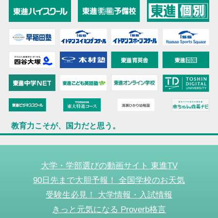
教育力こそが、国力だと思う。
大学・学部選びの動画サイト 東進TV
90日先まで大胆予報！ 全国学校のお天気
受験生必見！ 大学情報・入試情報
きっと元気になる Proverb格言