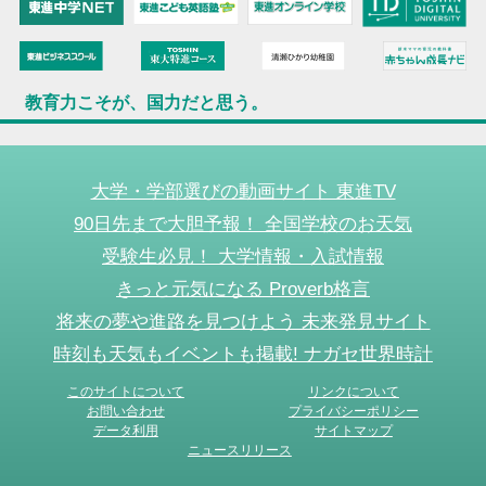
教育力こそが、国力だと思う。
大学・学部選びの動画サイト 東進TV
90日先まで大胆予報！ 全国学校のお天気
受験生必見！ 大学情報・入試情報
きっと元気になる Proverb格言
将来の夢や進路を見つけよう 未来発見サイト
時刻も天気もイベントも掲載! ナガセ世界時計
このサイトについて
リンクについて
お問い合わせ
プライバシーポリシー
データ利用
サイトマップ
ニュースリリース