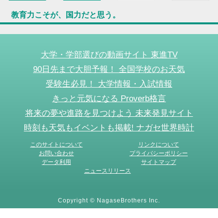
教育力こそが、国力だと思う。
大学・学部選びの動画サイト 東進TV
90日先まで大胆予報！ 全国学校のお天気
受験生必見！ 大学情報・入試情報
きっと元気になる Proverb格言
将来の夢や進路を見つけよう 未来発見サイト
時刻も天気もイベントも掲載! ナガセ世界時計
このサイトについて
リンクについて
お問い合わせ
プライバシーポリシー
データ利用
サイトマップ
ニュースリリース
Copyright © NagaseBrothers Inc.