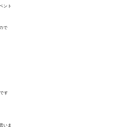
ベント
ので
です
思いま