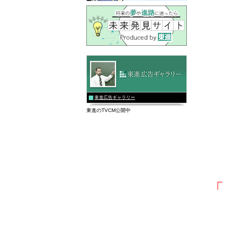
東進広告ギャラリー
東進のTVCM公開中
「