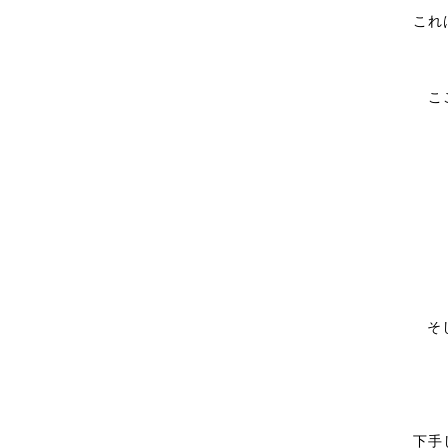
これ
こ
そ
下手