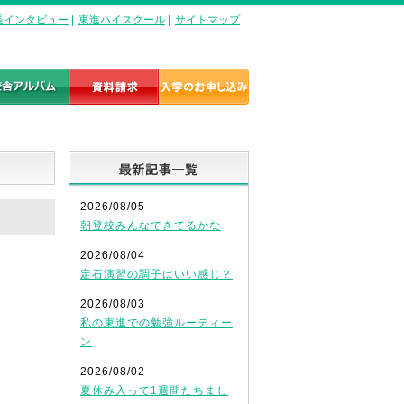
長インタビュー
|
東進ハイスクール
|
サイトマップ
最新記事一覧
2026/08/05
朝登校みんなできてるかな
2026/08/04
定石演習の調子はいい感じ？
2026/08/03
私の東進での勉強ルーティー
ン
2026/08/02
夏休み入って1週間たちまし