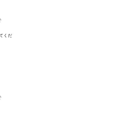
で
てくだ
で