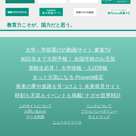
教育力こそが、国力だと思う。
大学・学部選びの動画サイト 東進TV
90日先まで大胆予報！ 全国学校のお天気
受験生必見！ 大学情報・入試情報
きっと元気になる Proverb格言
将来の夢や進路を見つけよう 未来発見サイト
時刻も天気もイベントも掲載! ナガセ世界時計
このサイトについて
リンクについて
お問い合わせ
プライバシーポリシー
データ利用
サイトマップ
ニュースリリース