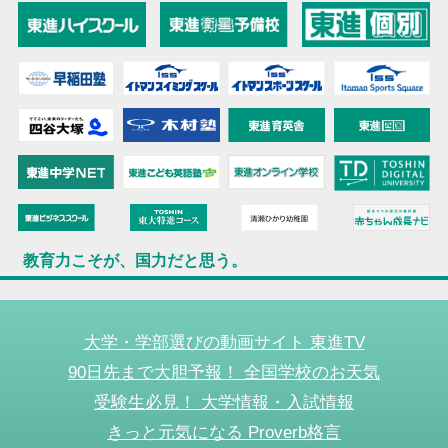
教育力こそが、国力だと思う。
大学・学部選びの動画サイト 東進TV
90日先まで大胆予報！ 全国学校のお天気
受験生必見！ 大学情報・入試情報
きっと元気になる Proverb格言