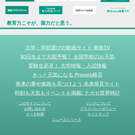
教育力こそが、国力だと思う。
大学・学部選びの動画サイト 東進TV
90日先まで大胆予報！ 全国学校のお天気
受験生必見！ 大学情報・入試情報
きっと元気になる Proverb格言
将来の夢や進路を見つけよう 未来発見サイト
時刻も天気もイベントも掲載! ナガセ世界時計
このサイトについて
リンクについて
お問い合わせ
プライバシーポリシー
データ利用
サイトマップ
ニュースリリース