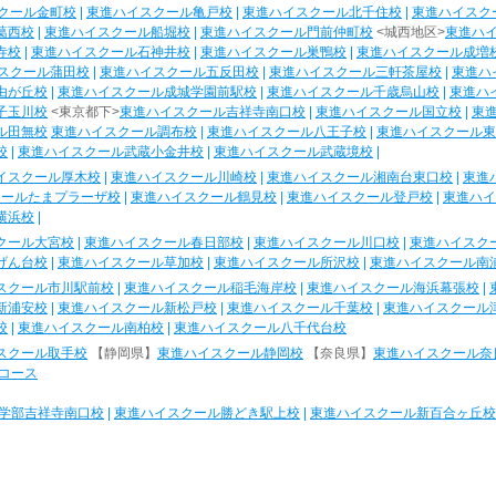
クール金町校
|
東進ハイスクール亀戸校
|
東進ハイスクール北千住校
|
東進ハイスク
葛西校
|
東進ハイスクール船堀校
|
東進ハイスクール門前仲町校
<城西地区>
東進ハ
寺校
|
東進ハイスクール石神井校
|
東進ハイスクール巣鴨校
|
東進ハイスクール成増
スクール蒲田校
|
東進ハイスクール五反田校
|
東進ハイスクール三軒茶屋校
|
東進ハ
由が丘校
|
東進ハイスクール成城学園前駅校
|
東進ハイスクール千歳烏山校
|
東進ハ
子玉川校
<東京都下>
東進ハイスクール吉祥寺南口校
|
東進ハイスクール国立校
|
東
ル田無校
東進ハイスクール調布校
|
東進ハイスクール八王子校
|
東進ハイスクール東
校
|
東進ハイスクール武蔵小金井校
|
東進ハイスクール武蔵境校
|
イスクール厚木校
|
東進ハイスクール川崎校
|
東進ハイスクール湘南台東口校
|
東進
クールたまプラーザ校
|
東進ハイスクール鶴見校
|
東進ハイスクール登戸校
|
東進ハイ
横浜校
|
クール大宮校
|
東進ハイスクール春日部校
|
東進ハイスクール川口校
|
東進ハイスク
げん台校
|
東進ハイスクール草加校
|
東進ハイスクール所沢校
|
東進ハイスクール南
スクール市川駅前校
|
東進ハイスクール稲毛海岸校
|
東進ハイスクール海浜幕張校
|
新浦安校
|
東進ハイスクール新松戸校
|
東進ハイスクール千葉校
|
東進ハイスクール
校
|
東進ハイスクール南柏校
|
東進ハイスクール八千代台校
スクール取手校
【静岡県】
東進ハイスクール静岡校
【奈良県】
東進ハイスクール奈
コース
学部吉祥寺南口校
|
東進ハイスクール勝どき駅上校
|
東進ハイスクール新百合ヶ丘校