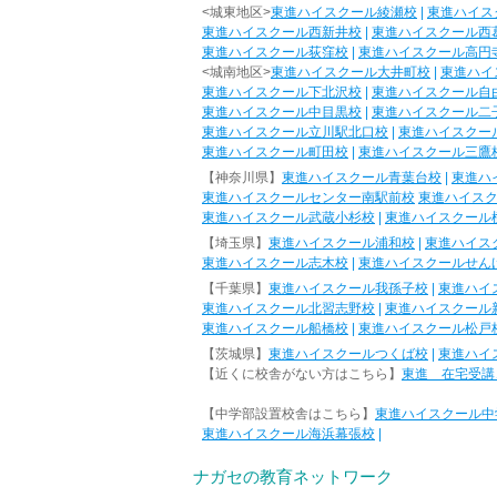
<城東地区>
東進ハイスクール綾瀬校
|
東進ハイス
東進ハイスクール西新井校
|
東進ハイスクール西
東進ハイスクール荻窪校
|
東進ハイスクール高円
<城南地区>
東進ハイスクール大井町校
|
東進ハイ
東進ハイスクール下北沢校
|
東進ハイスクール自
東進ハイスクール中目黒校
|
東進ハイスクール二
東進ハイスクール立川駅北口校
|
東進ハイスクー
東進ハイスクール町田校
|
東進ハイスクール三鷹
【神奈川県】
東進ハイスクール青葉台校
|
東進ハ
東進ハイスクールセンター南駅前校
東進ハイス
東進ハイスクール武蔵小杉校
|
東進ハイスクール
【埼玉県】
東進ハイスクール浦和校
|
東進ハイス
東進ハイスクール志木校
|
東進ハイスクールせん
【千葉県】
東進ハイスクール我孫子校
|
東進ハイ
東進ハイスクール北習志野校
|
東進ハイスクール
東進ハイスクール船橋校
|
東進ハイスクール松戸
【茨城県】
東進ハイスクールつくば校
|
東進ハイ
【近くに校舎がない方はこちら】
東進 在宅受講
【中学部設置校舎はこちら】
東進ハイスクール中
東進ハイスクール海浜幕張校
|
ナガセの教育ネットワーク