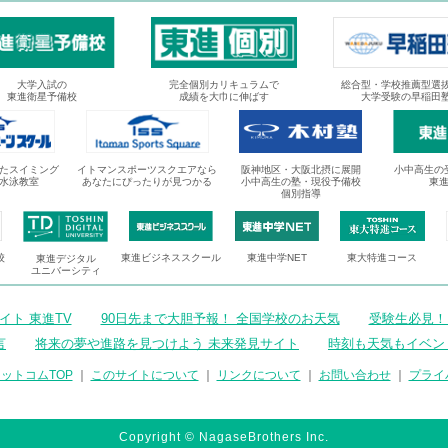
大学入試の
完全個別カリキュラムで
総合型・学校推薦型選
東進衛星予備校
成績を大巾に伸ばす
大学受験の早稲田
たスイミング
イトマンスポーツスクエアなら
阪神地区・大阪北摂に展開
小中高生の
水泳教室
あなたにぴったりが見つかる
小中高生の塾・現役予備校
東
個別指導
校
東進ビジネススクール
東進中学NET
東大特進コース
東進デジタル
ユニバーシティ
ト 東進TV
90日先まで大胆予報！ 全国学校のお天気
受験生必見！
言
将来の夢や進路を見つけよう 未来発見サイト
時刻も天気もイベン
ットコムTOP
｜
このサイトについて
｜
リンクについて
｜
お問い合わせ
｜
プライ
Copyright © NagaseBrothers Inc.