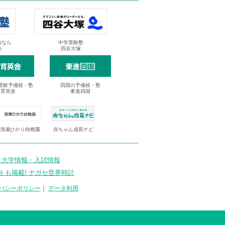
抜なら
中学受験塾
塾
四谷大塚
受験予備校・塾
四国の予備校・塾
進育英舎
東進四国
清瀬ひかり幼稚園
赤ちゃん成長ナビ
 大学情報・入試情報
トも掲載! ナガセ世界時計
バシーポリシー
｜
データ利用