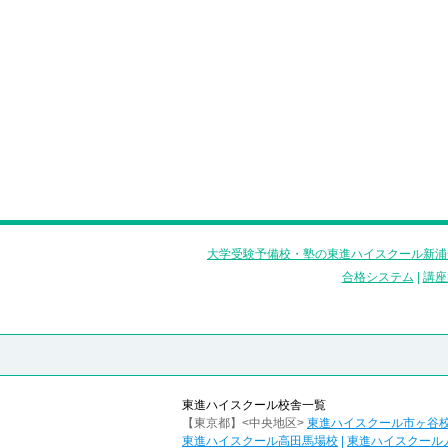
大学受験予備校・塾の東進ハイスクール新浦
合格システム
|
講座
東進ハイスクール校舎一覧
【東京都】<中央地区>
東進ハイスクール市ヶ谷
東進ハイスクール高田馬場校
|
東進ハイスクール