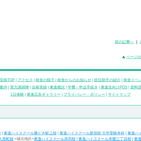
前の記事へ
|
ページ
安校TOP
|
アクセス
|
校舎の様子
|
校舎からのお知らせ
|
担任助手の紹介
|
校舎イベ
案内
|
実力講師陣
|
合格実績
|
東進模試
|
学費・申込手続き
|
東進生向けPOS
|
資料
1日体験
|
東進広告ギャラリー
|
プライバシー・ポリシー
|
サイトマップ
校
|
東進ハイスクール勝どき駅上校
|
東進ハイスクール新宿校 大学受験本科
|
東進ハ
人形町校
<城北地区>
東進ハイスクール赤羽校
|
東進ハイスクール本郷三丁目校
|
東