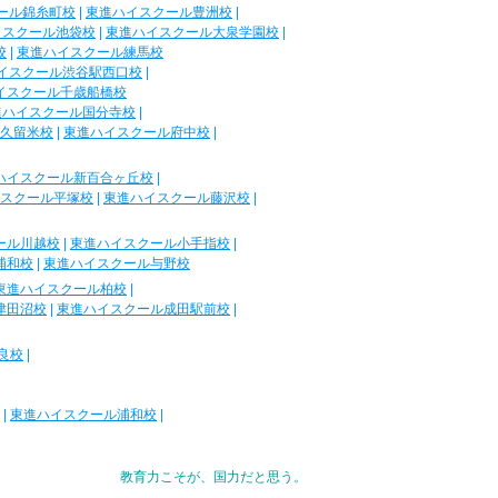
ール錦糸町校
|
東進ハイスクール豊洲校
|
イスクール池袋校
|
東進ハイスクール大泉学園校
|
校
|
東進ハイスクール練馬校
イスクール渋谷駅西口校
|
イスクール千歳船橋校
進ハイスクール国分寺校
|
久留米校
|
東進ハイスクール府中校
|
ハイスクール新百合ヶ丘校
|
スクール平塚校
|
東進ハイスクール藤沢校
|
ール川越校
|
東進ハイスクール小手指校
|
浦和校
|
東進ハイスクール与野校
東進ハイスクール柏校
|
津田沼校
|
東進ハイスクール成田駅前校
|
良校
|
|
東進ハイスクール浦和校
|
教育力こそが、国力だと思う。