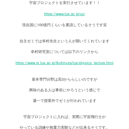
宇宙プロジェクトを実行させています！！
https://www.tus.ac.jp/uc/
100
現在国に
億円くらいを要請しているそうです笑
自主ゼミでは幸村先生という人が開いてくれています
幸村研究室については以下のリンクから
https://www.rs.tus.ac.jp/tkohmura/tus/physics_lecture.html
3
基本専門分野は高
かららしいのですが
興味のある人は事前にやろうという感じで
週一で授業外でゼミが行われています
宇宙プロジェクトに入れば、実際に宇宙飛行士が
やっている訓練や無重力実験などが出来るそうです。