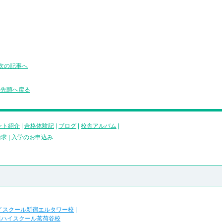
次の記事へ
の先頭へ戻る
ント紹介
|
合格体験記
|
ブログ
|
校舎アルバム
|
請求
|
入学のお申込み
イスクール新宿エルタワー校
|
進ハイスクール茗荷谷校