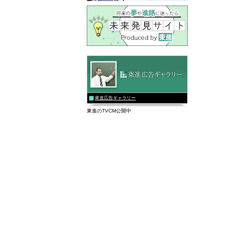
東進広告ギャラリー
東進のTVCM公開中