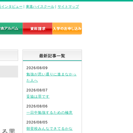
長インタビュー
|
東進ハイスクール
|
サイトマップ
最新記事一覧
2026/08/09
勉強が思い通りに進まなかっ
た人へ
2026/08/07
妥協は罪です
2026/08/06
一日中勉強するための極意
2026/08/05
朝登校みんなできてるかな
ある黒