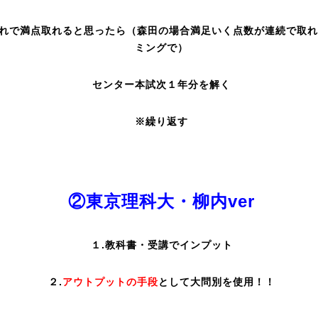
これで満点取れると思ったら（森田の場合満足いく点数が連続で取
ミングで）
センター本試次１年分を解く
※繰り返す
②東京理科大・柳内ver
１.教科書・受講でインプット
２.
アウトプットの手段
として大問別を使用！！