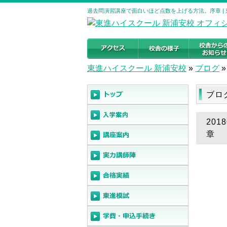
過去問演習講座で面白いほど点数を上げる方法。序章 |
東進ハイスクール 新浦安校
»
ブログ
»
ブロ
20
章