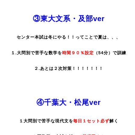
③東大文系・及部ver
センター本試は冬にやる！！ってことで夏は、、、
１.大問別で苦手な数学を
時間９０％設定
（54分）で訓練
２.あとは２次対策！！！！！！！
④千葉大・松尾ver
１大問別で苦手な現代文を
毎日１セット必ず
解く