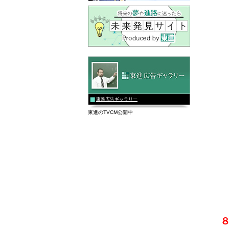
東進広告ギャラリー
東進のTVCM公開中