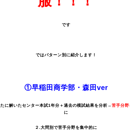
服！！！
です
ではパターン別に紹介します！
①早稲田商学部・森田ver
新たに解いたセンター本試1年分＋過去の模試結果を分析→
苦手分野
に
２.大問別で苦手分野を集中的に