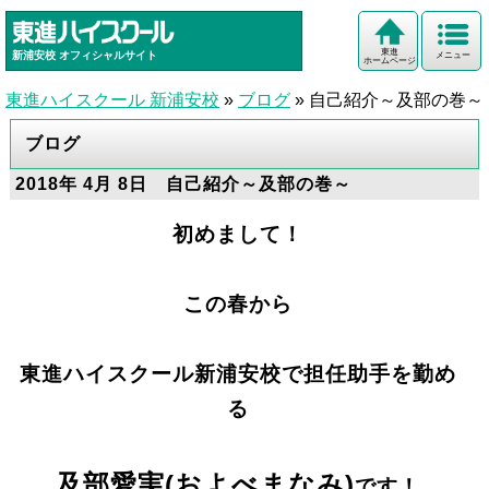
東進
新浦安校
オフィシャルサイト
メニュー
ホームページ
東進ハイスクール 新浦安校
»
ブログ
»
自己紹介～及部の巻～
ブログ
2018年 4月 8日 自己紹介～及部の巻～
初めまして！
この春から
東進ハイスクール新浦安校で担任助手を勤め
る
及部愛実(およべまなみ)
です！