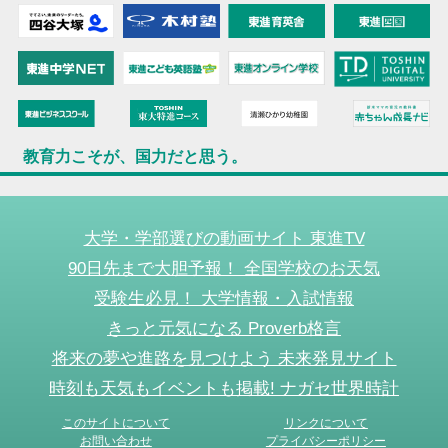
教育力こそが、国力だと思う。
大学・学部選びの動画サイト 東進TV
90日先まで大胆予報！ 全国学校のお天気
受験生必見！ 大学情報・入試情報
きっと元気になる Proverb格言
将来の夢や進路を見つけよう 未来発見サイト
時刻も天気もイベントも掲載! ナガセ世界時計
このサイトについて
リンクについて
お問い合わせ
プライバシーポリシー