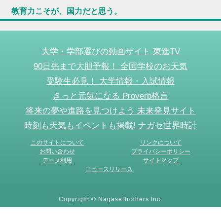
教育力こそが、国力だと思う。
大学・学部選びの動画サイト 東進TV
90日先まで大胆予報！ 全国学校のお天気
受験生必見！ 大学情報・入試情報
きっと元気になる Proverb格言
将来の夢や進路を見つけよう 未来発見サイト
時刻も天気もイベントも掲載! ナガセ世界時計
このサイトについて
リンクについて
お問い合わせ
プライバシーポリシー
データ利用
サイトマップ
ニュースリリース
Copyright © NagaseBrothers Inc.