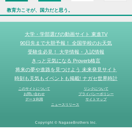
教育力こそが、国力だと思う。
大学・学部選びの動画サイト 東進TV
90日先まで大胆予報！ 全国学校のお天気
受験生必見！ 大学情報・入試情報
きっと元気になる Proverb格言
将来の夢や進路を見つけよう 未来発見サイト
時刻も天気もイベントも掲載! ナガセ世界時計
このサイトについて
リンクについて
お問い合わせ
プライバシーポリシー
データ利用
サイトマップ
ニュースリリース
Copyright © NagaseBrothers Inc.