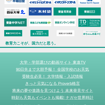
教育力こそが、国力だと思う。
大学・学部選びの動画サイト 東進TV
90日先まで大胆予報！ 全国学校のお天気
受験生必見！ 大学情報・入試情報
きっと元気になる Proverb格言
将来の夢や進路を見つけよう 未来発見サイト
時刻も天気もイベントも掲載! ナガセ世界時計