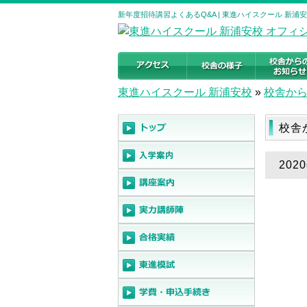
新年度招待講習よくあるQ&A | 東進ハイスクール 新
東進ハイスクール 新浦安校
»
校舎か
校舎
20