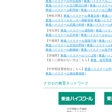
東進ハイスクール中目黒校
|
東進ハイスクール二
東進ハイスクール立川駅北口校
|
東進ハイスクー
東進ハイスクール町田校
|
東進ハイスクール三鷹
【神奈川県】
東進ハイスクール青葉台校
|
東進ハ
東進ハイスクールセンター南駅前校
東進ハイス
東進ハイスクール武蔵小杉校
|
東進ハイスクール
【埼玉県】
東進ハイスクール浦和校
|
東進ハイス
東進ハイスクール志木校
|
東進ハイスクールせん
【千葉県】
東進ハイスクール我孫子校
|
東進ハイ
東進ハイスクール北習志野校
|
東進ハイスクール
東進ハイスクール船橋校
|
東進ハイスクール松戸
【茨城県】
東進ハイスクールつくば校
|
東進ハイ
【近くに校舎がない方はこちら】
東進 在宅受講
【中学部設置校舎はこちら】
東進ハイスクール中
東進ハイスクール海浜幕張校
|
ナガセの教育ネットワーク
大学受験の予備校
東進ハイスクール