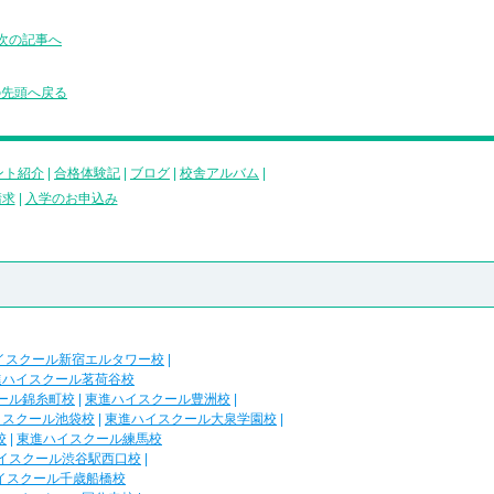
次の記事へ
の先頭へ戻る
ント紹介
|
合格体験記
|
ブログ
|
校舎アルバム
|
請求
|
入学のお申込み
イスクール新宿エルタワー校
|
進ハイスクール茗荷谷校
ール錦糸町校
|
東進ハイスクール豊洲校
|
イスクール池袋校
|
東進ハイスクール大泉学園校
|
校
|
東進ハイスクール練馬校
イスクール渋谷駅西口校
|
イスクール千歳船橋校