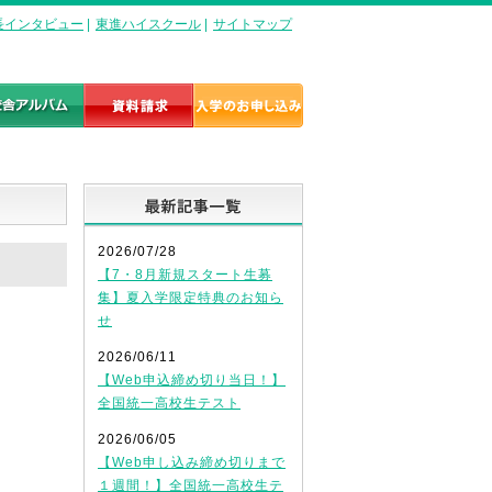
長インタビュー
|
東進ハイスクール
|
サイトマップ
最新記事一覧
2026/07/28
【7・8月新規スタート生募
集】夏入学限定特典のお知ら
せ
2026/06/11
【Web申込締め切り当日！】
全国統一高校生テスト
2026/06/05
【Web申し込み締め切りまで
１週間！】全国統一高校生テ