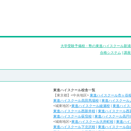
大学受験予備校・塾の東進ハイスクール新浦
合格システム
|
講座
東進ハイスクール校舎一覧
【東京都】<中央地区>
東進ハイスクール市ヶ谷
東進ハイスクール高田馬場校
|
東進ハイスクール
<城東地区>
東進ハイスクール綾瀬校
|
東進ハイス
東進ハイスクール西新井校
|
東進ハイスクール西
東進ハイスクール荻窪校
|
東進ハイスクール高円
<城南地区>
東進ハイスクール大井町校
|
東進ハイ
東進ハイスクール下北沢校
|
東進ハイスクール自