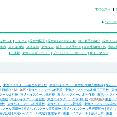
前の記事へ
|
ページ
安校TOP
|
アクセス
|
校舎の様子
|
校舎からのお知らせ
|
担任助手の紹介
|
校舎イベ
案内
|
実力講師陣
|
合格実績
|
東進模試
|
学費・申込手続き
|
東進生向けPOS
|
資料
1日体験
|
東進広告ギャラリー
|
プライバシー・ポリシー
|
サイトマップ
校
|
東進ハイスクール勝どき駅上校
|
東進ハイスクール新宿校 大学受験本科
|
東進ハ
人形町校
<城北地区>
東進ハイスクール赤羽校
|
東進ハイスクール本郷三丁目校
|
東
クール金町校
|
東進ハイスクール亀戸校
|
東進ハイスクール北千住校
|
東進ハイスク
葛西校
|
東進ハイスクール船堀校
|
東進ハイスクール門前仲町校
<城西地区>
東進ハ
寺校
|
東進ハイスクール石神井校
|
東進ハイスクール巣鴨校
|
東進ハイスクール成増
スクール蒲田校
|
東進ハイスクール五反田校
|
東進ハイスクール三軒茶屋校
|
東進ハ
由が丘校
|
東進ハイスクール成城学園前駅校
|
東進ハイスクール千歳烏山校
|
東進ハ