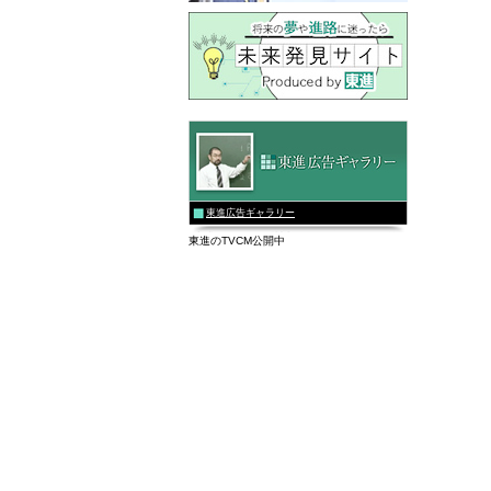
東進広告ギャラリー
東進のTVCM公開中