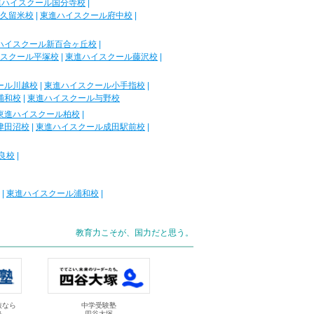
進ハイスクール国分寺校
|
久留米校
|
東進ハイスクール府中校
|
ハイスクール新百合ヶ丘校
|
スクール平塚校
|
東進ハイスクール藤沢校
|
ール川越校
|
東進ハイスクール小手指校
|
浦和校
|
東進ハイスクール与野校
東進ハイスクール柏校
|
津田沼校
|
東進ハイスクール成田駅前校
|
良校
|
|
東進ハイスクール浦和校
|
教育力こそが、国力だと思う。
抜なら
中学受験塾
塾
四谷大塚