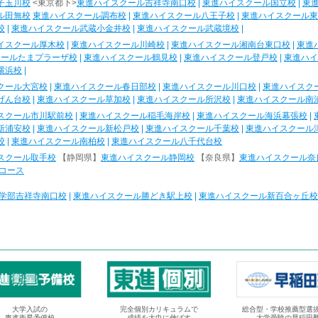
子玉川校
<東京都下>
東進ハイスクール吉祥寺南口校
|
東進ハイスクール国立校
|
東
ル田無校
東進ハイスクール調布校
|
東進ハイスクール八王子校
|
東進ハイスクール東
校
|
東進ハイスクール武蔵小金井校
|
東進ハイスクール武蔵境校
|
イスクール厚木校
|
東進ハイスクール川崎校
|
東進ハイスクール湘南台東口校
|
東進
クールたまプラーザ校
|
東進ハイスクール鶴見校
|
東進ハイスクール登戸校
|
東進ハイ
横浜校
|
クール大宮校
|
東進ハイスクール春日部校
|
東進ハイスクール川口校
|
東進ハイスク
げん台校
|
東進ハイスクール草加校
|
東進ハイスクール所沢校
|
東進ハイスクール南
スクール市川駅前校
|
東進ハイスクール稲毛海岸校
|
東進ハイスクール海浜幕張校
|
新浦安校
|
東進ハイスクール新松戸校
|
東進ハイスクール千葉校
|
東進ハイスクール
校
|
東進ハイスクール南柏校
|
東進ハイスクール八千代台校
スクール取手校
【静岡県】
東進ハイスクール静岡校
【奈良県】
東進ハイスクール奈
コース
学部吉祥寺南口校
|
東進ハイスクール勝どき駅上校
|
東進ハイスクール新百合ヶ丘校
大学入試の
完全個別カリキュラムで
総合型・学校推薦型選
東進衛星予備校
成績を大巾に伸ばす
大学受験の早稲田