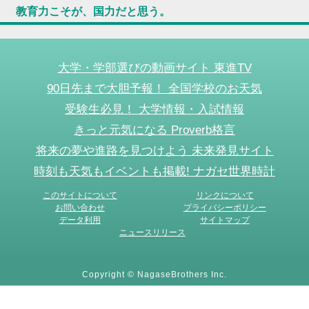
教育力こそが、国力だと思う。
大学・学部選びの動画サイト 東進TV
90日先まで大胆予報！ 全国学校のお天気
受験生必見！ 大学情報・入試情報
きっと元気になる Proverb格言
将来の夢や進路を見つけよう 未来発見サイト
時刻も天気もイベントも掲載! ナガセ世界時計
このサイトについて
リンクについて
お問い合わせ
プライバシーポリシー
データ利用
サイトマップ
ニュースリリース
Copyright © NagaseBrothers Inc.