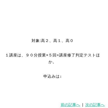
対象:高２、高１、高０
１講座は、９０分授業×５回+講座修了判定テストほ
か。
申込みは↓
前の記事へ
|
次の記事へ