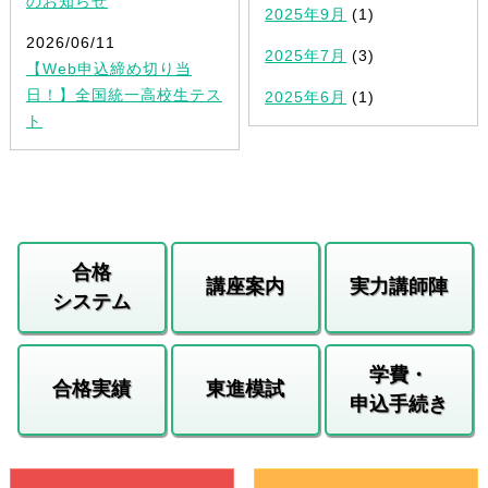
のお知らせ
2025年9月
(1)
2026/06/11
2025年7月
(3)
【Web申込締め切り当
日！】全国統一高校生テス
2025年6月
(1)
ト
合格
講座案内
実力講師陣
システム
学費・
合格実績
東進模試
申込手続き