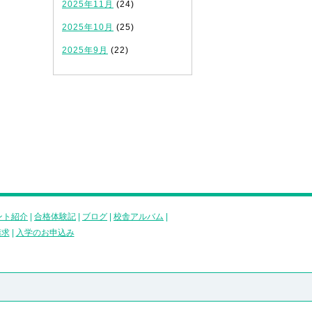
2025年11月
(24)
2025年10月
(25)
2025年9月
(22)
ント紹介
|
合格体験記
|
ブログ
|
校舎アルバム
|
請求
|
入学のお申込み