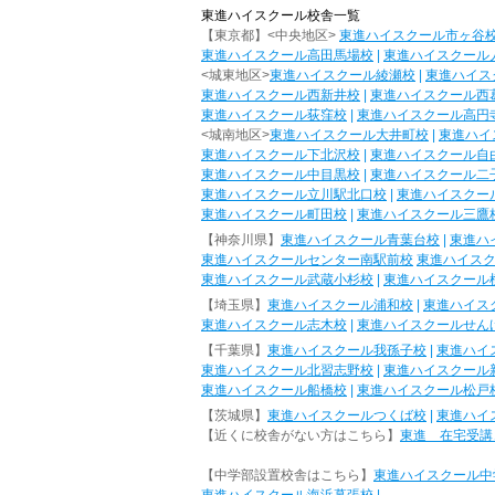
東進ハイスクール校舎一覧
【東京都】<中央地区>
東進ハイスクール市ヶ谷
東進ハイスクール高田馬場校
|
東進ハイスクール
<城東地区>
東進ハイスクール綾瀬校
|
東進ハイス
東進ハイスクール西新井校
|
東進ハイスクール西
東進ハイスクール荻窪校
|
東進ハイスクール高円
<城南地区>
東進ハイスクール大井町校
|
東進ハイ
東進ハイスクール下北沢校
|
東進ハイスクール自
東進ハイスクール中目黒校
|
東進ハイスクール二
東進ハイスクール立川駅北口校
|
東進ハイスクー
東進ハイスクール町田校
|
東進ハイスクール三鷹
【神奈川県】
東進ハイスクール青葉台校
|
東進ハ
東進ハイスクールセンター南駅前校
東進ハイス
東進ハイスクール武蔵小杉校
|
東進ハイスクール
【埼玉県】
東進ハイスクール浦和校
|
東進ハイス
東進ハイスクール志木校
|
東進ハイスクールせん
【千葉県】
東進ハイスクール我孫子校
|
東進ハイ
東進ハイスクール北習志野校
|
東進ハイスクール
東進ハイスクール船橋校
|
東進ハイスクール松戸
【茨城県】
東進ハイスクールつくば校
|
東進ハイ
【近くに校舎がない方はこちら】
東進 在宅受講
【中学部設置校舎はこちら】
東進ハイスクール中