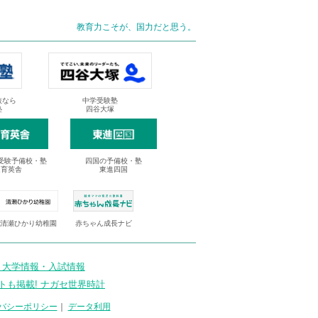
教育力こそが、国力だと思う。
抜なら
中学受験塾
塾
四谷大塚
受験予備校・塾
四国の予備校・塾
進育英舎
東進四国
清瀬ひかり幼稚園
赤ちゃん成長ナビ
 大学情報・入試情報
トも掲載! ナガセ世界時計
バシーポリシー
｜
データ利用