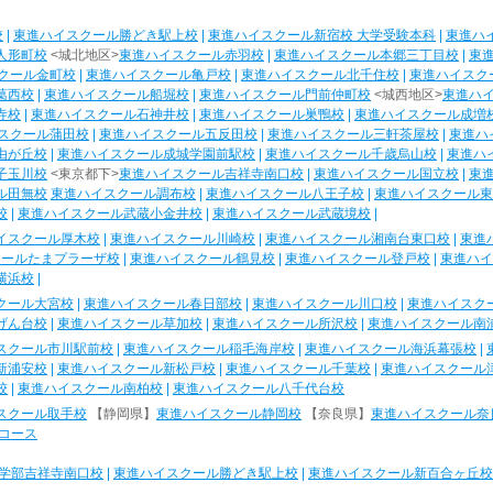
校
|
東進ハイスクール勝どき駅上校
|
東進ハイスクール新宿校 大学受験本科
|
東進ハ
人形町校
<城北地区>
東進ハイスクール赤羽校
|
東進ハイスクール本郷三丁目校
|
東
クール金町校
|
東進ハイスクール亀戸校
|
東進ハイスクール北千住校
|
東進ハイスク
葛西校
|
東進ハイスクール船堀校
|
東進ハイスクール門前仲町校
<城西地区>
東進ハ
寺校
|
東進ハイスクール石神井校
|
東進ハイスクール巣鴨校
|
東進ハイスクール成増
スクール蒲田校
|
東進ハイスクール五反田校
|
東進ハイスクール三軒茶屋校
|
東進ハ
由が丘校
|
東進ハイスクール成城学園前駅校
|
東進ハイスクール千歳烏山校
|
東進ハ
子玉川校
<東京都下>
東進ハイスクール吉祥寺南口校
|
東進ハイスクール国立校
|
東
ル田無校
東進ハイスクール調布校
|
東進ハイスクール八王子校
|
東進ハイスクール東
校
|
東進ハイスクール武蔵小金井校
|
東進ハイスクール武蔵境校
|
イスクール厚木校
|
東進ハイスクール川崎校
|
東進ハイスクール湘南台東口校
|
東進
クールたまプラーザ校
|
東進ハイスクール鶴見校
|
東進ハイスクール登戸校
|
東進ハイ
横浜校
|
クール大宮校
|
東進ハイスクール春日部校
|
東進ハイスクール川口校
|
東進ハイスク
げん台校
|
東進ハイスクール草加校
|
東進ハイスクール所沢校
|
東進ハイスクール南
スクール市川駅前校
|
東進ハイスクール稲毛海岸校
|
東進ハイスクール海浜幕張校
|
新浦安校
|
東進ハイスクール新松戸校
|
東進ハイスクール千葉校
|
東進ハイスクール
校
|
東進ハイスクール南柏校
|
東進ハイスクール八千代台校
スクール取手校
【静岡県】
東進ハイスクール静岡校
【奈良県】
東進ハイスクール奈
コース
学部吉祥寺南口校
|
東進ハイスクール勝どき駅上校
|
東進ハイスクール新百合ヶ丘校