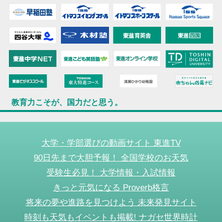
教育力こそが、国力だと思う。
大学・学部選びの動画サイト 東進TV
90日先まで大胆予報！ 全国学校のお天気
受験生必見！ 大学情報・入試情報
きっと元気になる Proverb格言
将来の夢や進路を見つけよう 未来発見サイト
時刻も天気もイベントも掲載! ナガセ世界時計