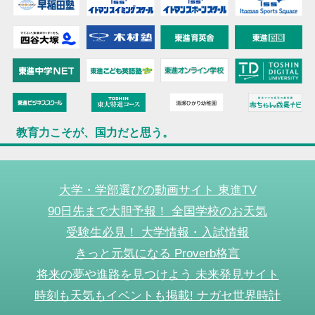
教育力こそが、国力だと思う。
大学・学部選びの動画サイト 東進TV
90日先まで大胆予報！ 全国学校のお天気
受験生必見！ 大学情報・入試情報
きっと元気になる Proverb格言
将来の夢や進路を見つけよう 未来発見サイト
時刻も天気もイベントも掲載! ナガセ世界時計