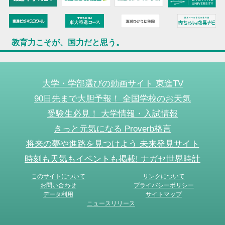
教育力こそが、国力だと思う。
大学・学部選びの動画サイト 東進TV
90日先まで大胆予報！ 全国学校のお天気
受験生必見！ 大学情報・入試情報
きっと元気になる Proverb格言
将来の夢や進路を見つけよう 未来発見サイト
時刻も天気もイベントも掲載! ナガセ世界時計
このサイトについて
リンクについて
お問い合わせ
プライバシーポリシー
データ利用
サイトマップ
ニュースリリース